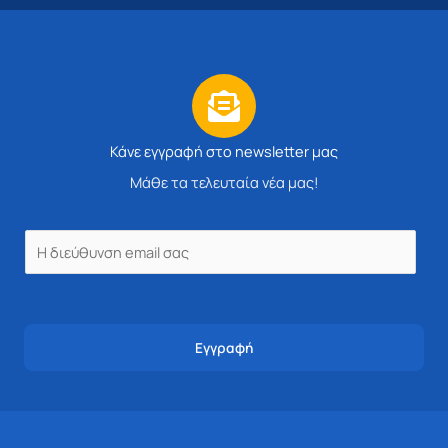
Κάνε εγγραφή στο newsletter μας
Μάθε τα τελευταία νέα μας!
E
m
a
i
Εγγραφή
l
*