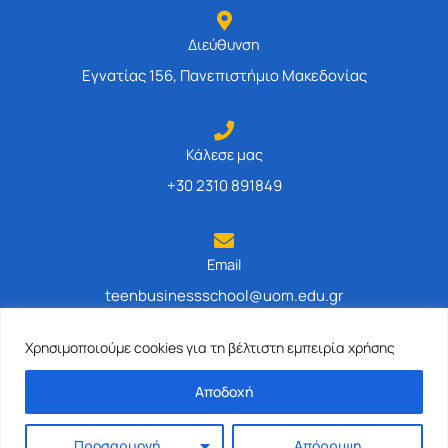
Διεύθυνση
Εγνατίας 156, Πανεπιστήμιο Μακεδονίας
Κάλεσε μας
+30 2310 891849
Email
teenbusinessschool@uom.edu.gr
Χρησιμοποιούμε cookies για τη βέλτιστη εμπειρία χρήσης
Αποδοχή
F
I
L
T
Y
a
n
i
i
o
Προσαρμογή
Απόρριψη