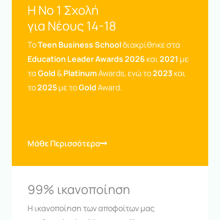
Η No 1 Σχολή
για Νέους 14-18
Το
Teen Business School
διακρίθηκε στα
Education Leader Awards 2026
και
2021
με
τα
Gold
&
Platinum
Awards, ενώ το
2023
και
το
2025
με το
Gold
Award.
Μάθε Περισσότερα
99% ικανοποίηση
Η ικανοποίηση των αποφοίτων μας